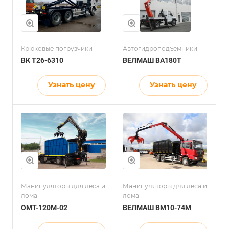
Крюковые погрузчики
Автогидроподъемники
ВК Т26-6310
ВЕЛМАШ ВА180T
Узнать цену
Узнать цену
Манипуляторы для леса и
Манипуляторы для леса и
лома
лома
ОМТ-120М-02
ВЕЛМАШ ВМ10-74М