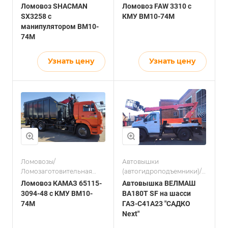
отрасль
отрасль
Ломовоз SHACMAN
Ломовоз FAW 3310 с
SX3258 с
КМУ ВМ10-74М
манипулятором ВМ10-
74М
Узнать цену
Узнать цену
Ломовозы/
Автовышки
Ломозаготовительная
(автогидроподъемники)/
отрасль
Электросетевой комплекс
Ломовоз КАМАЗ 65115-
Автовышка ВЕЛМАШ
3094-48 с КМУ ВМ10-
BA180T SF на шасси
74М
ГАЗ-С41A23 "САДКО
Next"