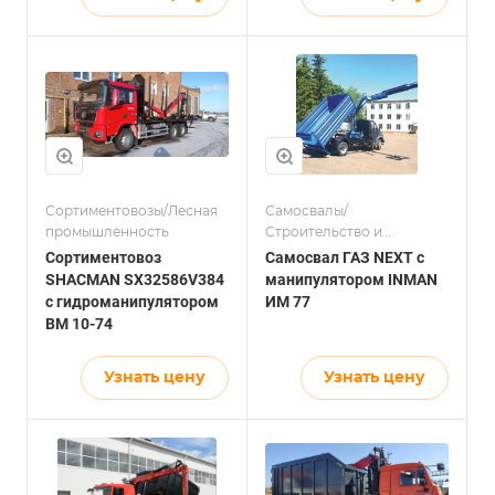
Сортиментовозы/Лесная
Самосвалы/
промышленность
Строительство и
логистика
Сортиментовоз
Самосвал ГАЗ NEXT с
SHACMAN SX32586V384
манипулятором INMAN
с гидроманипулятором
ИМ 77
ВМ 10-74
Узнать цену
Узнать цену