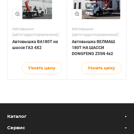
Автовышки
Автовышки
(автогидроподъемники)/
(автогидроподъемники)/
Электросетевой комплекс
Электросетевой комплекс
Автовышка ВА180T на
Автовышка ВЕЛМАШ
шасси ГАЗ 4X2
180Т НА ШАССИ
DONGFENG Z55N 4х2
Узнать цену
Узнать цену
Каталог
Сервис
Подъемное оборудование