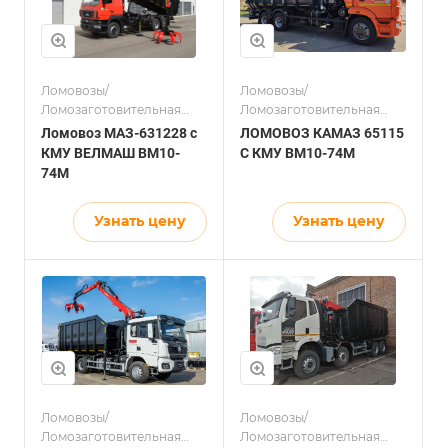
Ломовозы/
Ломовозы/
Ломозаготовительная
Ломозаготовительная
отрасль
отрасль
Ломовоз МАЗ-631228 с
ЛОМОВОЗ КАМАЗ 65115
КМУ ВЕЛМАШ BM10-
С КМУ ВМ10-74М
74М
Узнать цену
Узнать цену
Ломовозы/
Ломовозы/
Ломозаготовительная
Ломозаготовительная