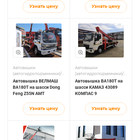
Узнать цену
Узнать цену
Автовышки
Автовышки
(автогидроподъемники)/
(автогидроподъемники)/
Электросетевой комплекс
Электросетевой комплекс
Автовышка ВЕЛМАШ
Автовышка ВА180T на
BA180T на шасси Dong
шасси КАМАЗ 43089
Feng Z55N AMT
КОМПАС 9
Узнать цену
Узнать цену