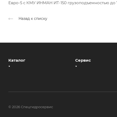
Евро-5 с КМУ ИНМАН ИТ-150 грузоподъемностью до 7,
Назад к списку
Каталог
Сервис
О компании
Подъемное оборудование
Спецтехника с подъемным
Контакты
оборудованием
Готовые решения
Дополнительное оборудование
© 2026 Спецгидросервис
Запчасти