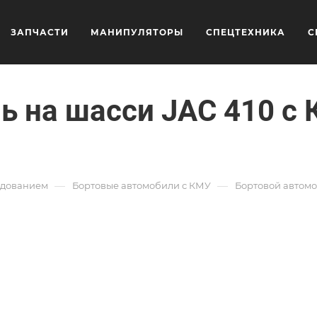
ЗАПЧАСТИ
МАНИПУЛЯТОРЫ
СПЕЦТЕХНИКА
С
ь на шасси JAC 410 
—
—
удованием
Бортовые автомобили с КМУ
Бортовой автомо