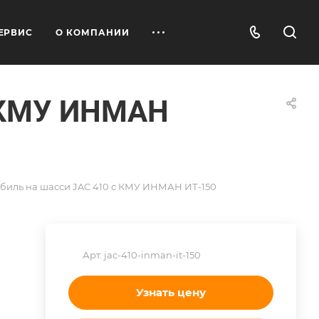
ЕРВИС
О КОМПАНИИ
с КМУ ИНМАН
биль на шасси JAC 410 с КМУ ИНМАН ИТ-150
Арт.
jac-410-inman-it-150
Узнать цену